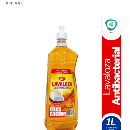
$
31.664