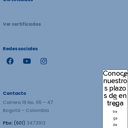
Ver certificados
Redes sociales
Conoce
✕
nuestro
s plazo
Contacto
s de en
La
trega
Carrera 19 No. 65 – 47
en
Bogotá – Colombia
tre
ga
Pbx:
(601)
3473913
de