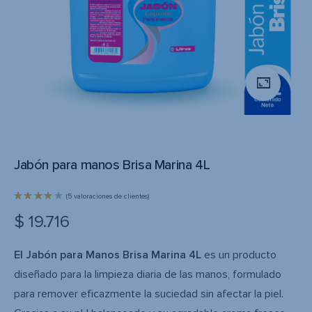
Jabón para manos Brisa Marina 4L
(
5
valoraciones de clientes)
Valorad
$
19.716
o con
4.00
de
5 en
base a
5
valoraci
El Jabón para Manos Brisa Marina 4L
es un producto
ones de
clientes
diseñado para la limpieza diaria de las manos, formulado
para remover eficazmente la suciedad sin afectar la piel.